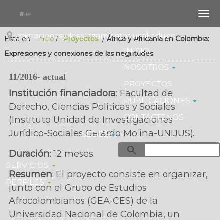
S
a
l
t
migracionesydesplazamientos.unal.edu.co
Está en:
Inicio
/
Proyectos
/
África y Africanía en Colombia:
a
INICIO
r
Expresiones y conexiones de las negritudes
a
NOSOTROS
l
11/2016- actual
c
PROYECTOS
Institución financiadora
: Facultad de
o
PUBLICACIONES
n
Derecho, Ciencias Políticas y Sociales
t
CONTÁCTENOS
(Instituto Unidad de Investigaciones
e
Jurídico-Sociales Gerardo Molina-UNIJUS).
n
SEDES
i
d
Duración
: 12 meses.
o
SERVICIOS
Resumen
: El proyecto consiste en organizar,
PERFILES
junto con el Grupo de Estudios
Afrocolombianos (GEA-CES) de la
Universidad Nacional de Colombia, un