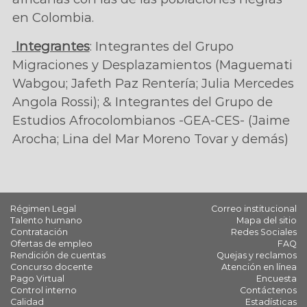
en Colombia.
Integrantes
: Integrantes del Grupo
Migraciones y Desplazamientos (Maguemati
Wabgou; Jafeth Paz Rentería; Julia Mercedes
Angola Rossi); & Integrantes del Grupo de
Estudios Afrocolombianos -GEA-CES- (Jaime
Arocha; Lina del Mar Moreno Tovar y demás)
Régimen Legal
Correo institucional
Talento humano
Mapa del sitio
Contratación
Redes Sociales
Ofertas de empleo
FAQ
Rendición de cuentas
Quejas y reclamos
Concurso docente
Atención en línea
Pago Virtual
Encuesta
Control interno
Contáctenos
Calidad
Estadísticas