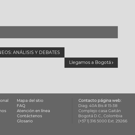
OS: ANÁLISIS Y DEBATES
Llegamos a Bogotá
ional
Mapa del sitio
Contacto página web:
FAQ
Diag. 40A Bis # 15-38
mos
Atención en línea
Complejo casa Gaitán
Contáctenos
Bogotá D.C., Colombia
Glosario
(+57 1) 316 5000 Ext. 29266