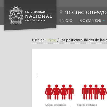
S
a
migracionesyd
l
t
INICIO
NOSOTROS
a
r
a
l
Está en:
Inicio
/
Las políticas públicas de las 
c
o
n
t
e
n
i
d
o