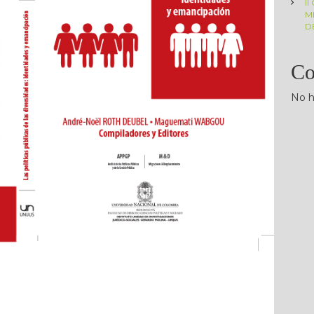
I
M
D
Co
No h