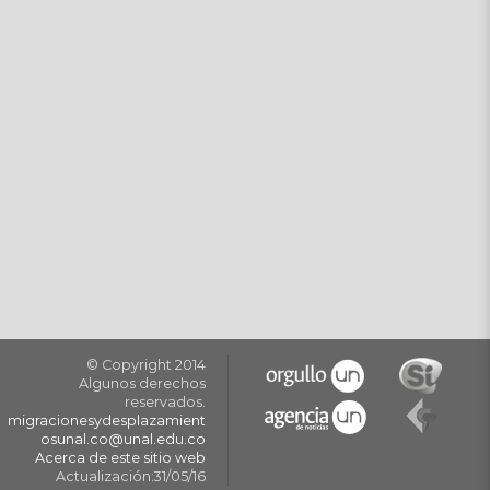
© Copyright 2014
Algunos derechos
reservados.
migracionesydesplazamient
osunal.co@unal.edu.co
Acerca de este sitio web
Actualización:31/05/16