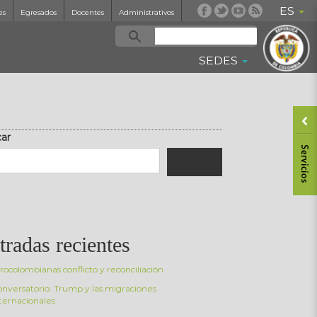
ES
es
Egresados
Docentes
Administrativos
SEDES
ar
Buscar
tradas recientes
rocolombianas conflicto y reconciliación
nversatorio: Trump y las migraciones
ternacionales