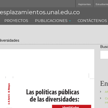
Aspirantes
Estudiant
esplazamientos.unal.edu.co
PROYECTOS
PUBLICACIONES
CONTÁCTENOS
diversidades
Busc
En
Af
Co
in